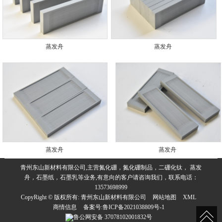
蒸发舟
蒸发舟
蒸发舟
蒸发舟
青州东山新材料有限公司,主营氮化硼，氮化硼制品，二硼化钛， 蒸发
舟，石墨纸，石墨乳等业务,有意向的客户请咨询我们，联系电话：
13573698999
CopyRight © 版权所有:
青州东山新材料有限公司
网站地图
XML
商情信息
备案号:
鲁ICP备2021038809号-1
鲁公网安备
37078102001832号