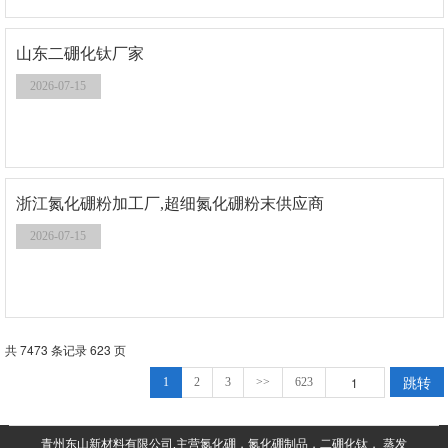
山东二硼化钛厂家
2026-07-15
浙江氮化硼粉加工厂,超细氮化硼粉末供应商
2026-07-15
共 7473 条记录 623 页
跳转
1
2
3
>>
623
青州东山新材料有限公司,主营氮化硼，氮化硼制品，二硼化钛， 蒸发