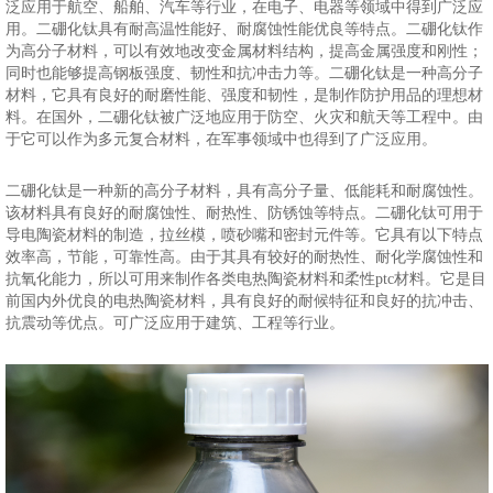
泛应用于航空、船舶、汽车等行业，在电子、电器等领域中得到广泛应
用。二硼化钛具有耐高温性能好、耐腐蚀性能优良等特点。二硼化钛作
为高分子材料，可以有效地改变金属材料结构，提高金属强度和刚性；
同时也能够提高钢板强度、韧性和抗冲击力等。二硼化钛是一种高分子
材料，它具有良好的耐磨性能、强度和韧性，是制作防护用品的理想材
料。在国外，二硼化钛被广泛地应用于防空、火灾和航天等工程中。由
于它可以作为多元复合材料，在军事领域中也得到了广泛应用。
二硼化钛是一种新的高分子材料，具有高分子量、低能耗和耐腐蚀性。
该材料具有良好的耐腐蚀性、耐热性、防锈蚀等特点。二硼化钛可用于
导电陶瓷材料的制造，拉丝模，喷砂嘴和密封元件等。它具有以下特点
效率高，节能，可靠性高。由于其具有较好的耐热性、耐化学腐蚀性和
抗氧化能力，所以可用来制作各类电热陶瓷材料和柔性ptc材料。它是目
前国内外优良的电热陶瓷材料，具有良好的耐候特征和良好的抗冲击、
抗震动等优点。可广泛应用于建筑、工程等行业。