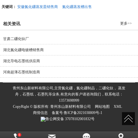
关键词：
安徽氮化硼蒸发皿销售商
氮化硼蒸发槽出售
更多>>
相关资讯
甘肃二硼化钛厂
湖北氮化硼电镀槽销售商
湖北导电石墨纸供应商
河南超薄石墨纸制造商
青州东山新材料有限公司,主营氮化硼，氮化硼制品，二硼化钛， 蒸发
舟，石墨纸，石墨乳等业务,有意向的客户请咨询我们，联系电话：
13573698999
CopyRight © 版权所有:
青州东山新材料有限公司
网站地图
XML
商情信息
备案号:
鲁ICP备2021038809号-1
鲁公网安备
37078102001832号