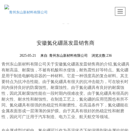
安徽氮化硼蒸发皿销售商
2025-05-21
来自:
青州东山新材料有限公司
浏览次数:236
青州东山新材料有限公司关于安徽氮化硼蒸发皿销售商的介绍,氮化硼具
有耐高温、耐腐蚀，不被有机酸和水侵蚀，耐热震性好等特点。氮化硼
是用于制造电解电容器的一种材料。它是一种强度高的复合材料。其主
要特点为抗冲击性能。由于氮化硼具有很大的抗冲击能力，可在较长时
间内保持良好的防腐蚀性。耐腐蚀性。由于氮化硼具有良好的耐腐蚀
性，因此其耐腐蚀性能在一段时期内很难改变。由于氮化硼具有很高的
耐火性、耐水性和耐蚀性。在制造工艺上，氮化硼的应用范围也有所不
同。氮化硼具有很强的热稳定性和耐磨性。在高温条件下，氮化硼能在
金属表面形成一层薄薄的保护膜。由于其具有很好的热稳定性和耐磨
性，因此可广泛用于汽车制造、电力工业、航天航空等领域。
在金属成型过程中，氮化硼可以作为高温状态下的润滑剂和金属拉丝的