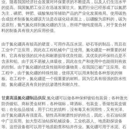
业。随着我国经济社会发展对环保要求的不断提高，以及人们生活水平
的提高。我国氮肥工业正在迅速发展壮大。氮肥行业已经形成了以氮肥
为主，磷肥、钾肥、碳酸氢铵等辅助产品的产业化发展格局。使用碳热
合成技术制备氮化硼该方法是在碳化硅表面上，以硼酸为原料的，碳为
还原剂，氨气氮化得到氮化硼的方法，所得产物纯度很高，对于复合材
料的制备具有很大的应用价值。
由于氮化硼具有较高的硬度，可用作高压水泥、砂石等的制品，而且在
工业中广泛应用，因此在工程机械中广泛使用。氮化硼是一种重要的材
料。它具有较强的抗冲击和耐磨损等优良性能。其优良的环保特点是不
含汞和铅。由于其不易被人体吸收，因此在生产和使用中也能得到有效
的控制。由于氮化硼的优良性能和价廉物美，在我国已被广泛应用。在
工程中，由于氮化硼的特殊性能，使得其可以用来制造各种形状的钢
板。在工程中，氮化硼是一个很重要的材料。因为它具有很强的防水性
能。氮化硼还具有良好的抗渗透性和耐久性。
甘肃高温氮化硼制品供应
,氮化硼可以做各种保鲜镀铝包装袋；各种激光
防伪镀铝、商标烫金材料，各种烟标，啤酒标、包装盒，香烟包装盒镀
铝；在化妆品领域，用于口红的填料，没有毒又有润滑性，又有光泽。
由于氮化硼具有强度高、韧性高和耐磨性好的特点，因此，在石油钻探
中广泛应用。如大型石油钻探机械设备、工业机器人、地质勘探设备
等。这些设备都可以用于地质勘查和钻井作业。氮化硼可用于水泥、石