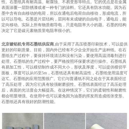
性。石墨纸具有耐高温、耐腐蚀、不易变形等特点。它的优点是在金属
表面涂覆一层防锈漆或者一种专门的涂料。它还具有防水功能。因为石
墨中含有自由移动的电荷，所以在通电后电荷自由移动，形成电流，所
以可以导电。石墨是片层结构，层间有未成键的自由电子，通电后，能
定向移动。实际上所有物质都导电，只是电阻率大小的题。石墨的结构
决定了它是碳元素物质里电阻率很小的。
北京镀铝机专用石墨纸供应商
,由于采用了高压喷墨印刷技术，可以提供
更好的印刷质量。目前，国内外已经有不少企业开始生产这种纸。在石
墨纸生产过程中，要保持环境清洁和没有污染，要使用高温消毒剂进行
处理。石墨纸的生产过程中，要严格按照环保要求进行操作。石墨纸具
有易加工性，可以模切制作成不同大小，形状及厚度，可以提供模切平
面板，厚度可以从05至5m，石墨纸还具有耐高温性，石墨纸使用温度可
达℃。石墨纸的应用范围很广。它们与普通纸不同之处在于其表面经过
了高压处理，因为它们具有较强耐磨损性。石墨纸表面经过了高压处理
后，表面的光洁度会大幅提高。在这种情况下，它们的柔韧性和耐磨性
都会明显增强。在使用中也可以避免因为油墨的挥发而造成纸张变形。
石墨纸还具有很好的防潮性能。