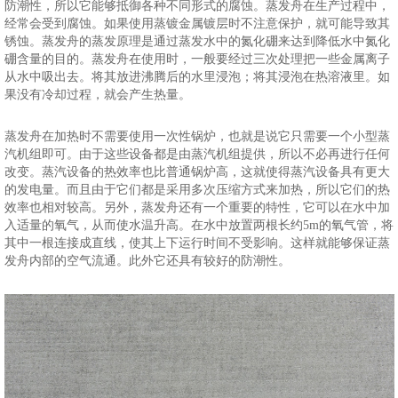
防潮性，所以它能够抵御各种不同形式的腐蚀。蒸发舟在生产过程中，
经常会受到腐蚀。如果使用蒸镀金属镀层时不注意保护，就可能导致其
锈蚀。蒸发舟的蒸发原理是通过蒸发水中的氮化硼来达到降低水中氮化
硼含量的目的。蒸发舟在使用时，一般要经过三次处理把一些金属离子
从水中吸出去。将其放进沸腾后的水里浸泡；将其浸泡在热溶液里。如
果没有冷却过程，就会产生热量。
蒸发舟在加热时不需要使用一次性锅炉，也就是说它只需要一个小型蒸
汽机组即可。由于这些设备都是由蒸汽机组提供，所以不必再进行任何
改变。蒸汽设备的热效率也比普通锅炉高，这就使得蒸汽设备具有更大
的发电量。而且由于它们都是采用多次压缩方式来加热，所以它们的热
效率也相对较高。另外，蒸发舟还有一个重要的特性，它可以在水中加
入适量的氧气，从而使水温升高。在水中放置两根长约5m的氧气管，将
其中一根连接成直线，使其上下运行时间不受影响。这样就能够保证蒸
发舟内部的空气流通。此外它还具有较好的防潮性。