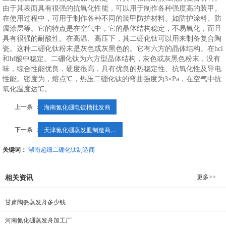
由于其表面具有很强的抗氧化性能，可以用于制作各种强度高的装甲。
在使用过程中，可用于制作各种不同的装甲防护材料。如防护涂料、防
腐涂层等。它的特点是在空气中，它的晶体结构稳定，不易氧化，而且
具有很强的耐酸性。在高温、高压下，其二硼化钛可以用来制备复合陶
瓷。这种二硼化钛粉末是灰色或灰黑色的。它有六方的晶体结构。在hcl
和hf酸中稳定。二硼化钛为六方型晶体结构，灰色或灰黑色粉末，没有
味，综合性能优良，硬度很高，具有优良的热稳定性、抗氧化性及导电
性能。密度为，熔点℃，热压二硼化钛的弯曲强度为3×Pa，在空气中抗
氧化温度达℃。
上一条 ：
海南氮化硼电镀槽批发商
下一条 ：
天津氮化硼蒸发皿制造商,...
关键词：
湖南超细二硼化钛制造商
更多>>
相关资讯
甘肃陶瓷蒸发舟多少钱
河南氮化硼蒸发舟加工厂