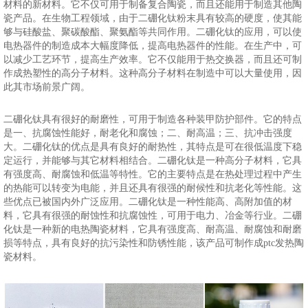
材料的新材料。它不仅可用于制备复合陶瓷，而且还能用于制造其他陶
瓷产品。在生物工程领域，由于二硼化钛粉末具有较高的硬度，使其能
够与硅酸盐、聚碳酸酯、聚氨酯等共同作用。二硼化钛的应用，可以使
电热器件的制造成本大幅度降低，提高电热器件的性能。在生产中，可
以减少工艺环节，提高生产效率。它不仅能用于热交换器，而且还可制
作成热塑性的高分子材料。这种高分子材料在制造中可以大量使用，因
此其市场前景广阔。
二硼化钛具有很好的耐磨性，可用于制造各种装甲防护部件。它的特点
是一、抗腐蚀性能好，耐老化和腐蚀；二、耐高温；三、抗冲击强度
大。二硼化钛的优点是具有良好的耐热性，其特点是可在很低温度下稳
定运行，并能够与其它材料相结合。二硼化钛是一种高分子材料，它具
有强度高、耐腐蚀和低温等特性。它的主要特点是在热处理过程中产生
的热能可以转变为电能，并且还具有很强的耐候性和抗老化等性能。这
些优点已被国内外广泛应用。二硼化钛是一种性能高、高附加值的材
料，它具有很强的耐蚀性和抗腐蚀性，可用于电力、冶金等行业。二硼
化钛是一种新的电热陶瓷材料，它具有强度高、耐高温、耐腐蚀和耐磨
损等特点，具有良好的抗污染性和防锈性能，该产品可制作成ptc发热陶
瓷材料。